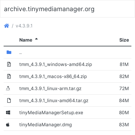
archive.tinymediamanager.org
(archive.tinymediamanager.org)
v4.3.9.1
(Sorted descending)
Name
Size
(Directory)
..
tmm_4.3.9.1_windows-amd64.zip
81M
(Archive file)
tmm_4.3.9.1_macos-x86_64.zip
82M
tmm_4.3.9.1_linux-arm.tar.gz
72M
(Archive file)
tmm_4.3.9.1_linux-amd64.tar.gz
84M
tinyMediaManagerSetup.exe
80M
(Linux)
tinyMediaManager.dmg
83M