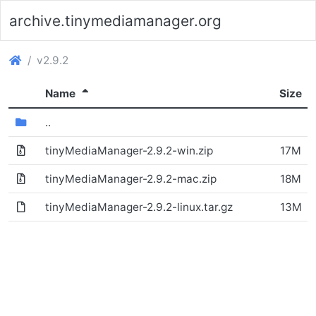
archive.tinymediamanager.org
(archive.tinymediamanager.org)
v2.9.2
(Sorted descending)
Name
Size
(Directory)
..
tinyMediaManager-2.9.2-win.zip
17M
(Archive file)
tinyMediaManager-2.9.2-mac.zip
18M
tinyMediaManager-2.9.2-linux.tar.gz
13M
(Archive file)
(File)